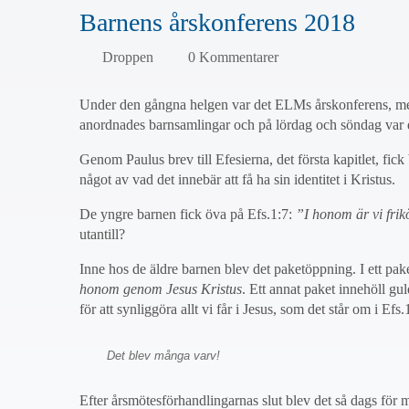
Barnens årskonferens 2018
Droppen
0 Kommentarer
Under den gångna helgen var det ELMs årskonferens, men
anordnades barnsamlingar och på lördag och söndag var 
Genom Paulus brev till Efesierna, det första kapitlet, fic
något av vad det innebär att få ha sin identitet i Kristus.
De yngre barnen fick öva på Efs.1:7:
”I honom är vi frik
utantill?
Inne hos de äldre barnen blev det paketöppning. I ett paket
honom genom Jesus Kristus
. Ett annat paket innehöll g
för att synliggöra allt vi får i Jesus, som det står om i E
Det blev många varv!
Efter årsmötesförhandlingarnas slut blev det så dags för