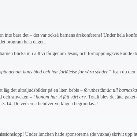
 inte bara det – det var också barnens årskonferens! Under hela konf
det program hela dagen.
k barnen blicka in i allt vi får genom Jesus, och förhoppningsvis kunde d
öpta genom hans blod och har förlåtelse för våra synder.”
Kan du den 
 låg det ultraljudsbilder på en liten bebis –
förutbestämda till barnask
uld och smycken –
i honom har vi fått vårt arv
. Totalt blev det åtta paket
fs.1:3-14. De verserna behöver verkligen begrundas..!
 missionslopp! Under lunchen hade sponsorerna (de vuxna) skrivit upp 