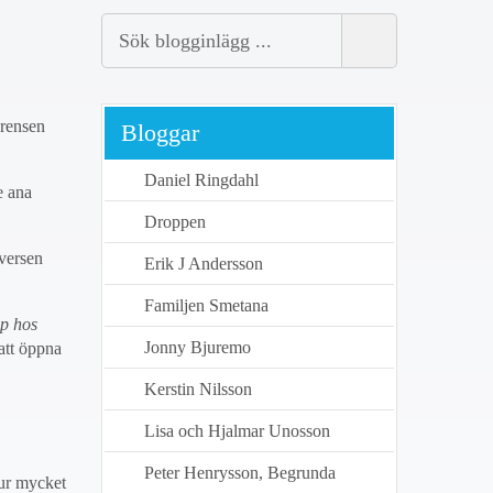
erensen
Bloggar
Daniel Ringdahl
e ana
Droppen
versen
Erik J Andersson
Familjen Smetana
ap hos
Jonny Bjuremo
 att öppna
Kerstin Nilsson
Lisa och Hjalmar Unosson
Peter Henrysson, Begrunda
hur mycket