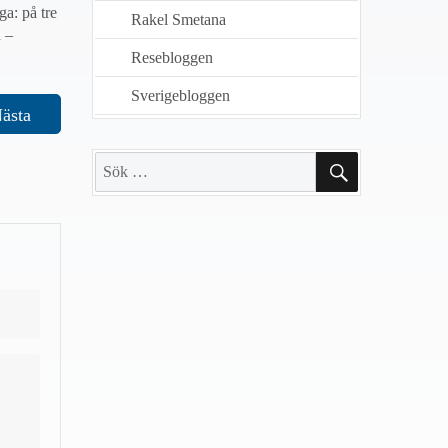
a: på tre
Rakel Smetana
n –
Resebloggen
Sverigebloggen
ästa
SÖK
Sök
efter: