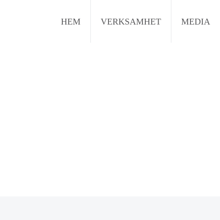
HEM
VERKSAMHET
MEDIA
arnens årskonferens 20